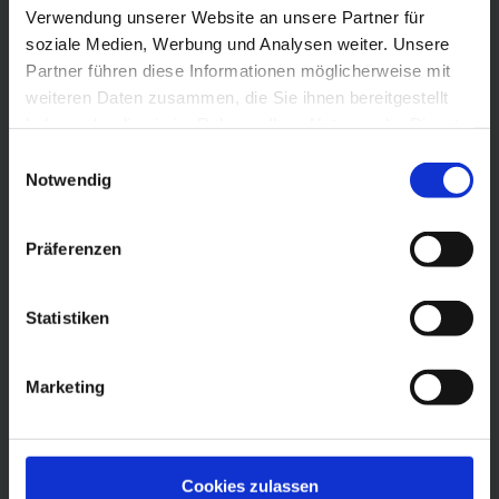
Der Gesundheitsmarkt boomt
Verwendung unserer Website an unsere Partner für
soziale Medien, Werbung und Analysen weiter. Unsere
Partner führen diese Informationen möglicherweise mit
weiteren Daten zusammen, die Sie ihnen bereitgestellt
haben oder die sie im Rahmen Ihrer Nutzung der Dienste
gesammelt haben. Sie geben Einwilligung zu unseren
Einwilligungsauswahl
Cookies, wenn Sie unsere Webseite weiterhin nutzen.
Notwendig
Präferenzen
Statistiken
Marketing
Cookies zulassen