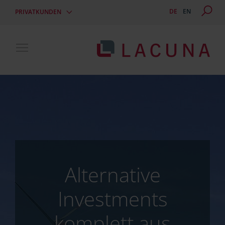
DE
EN
PRIVATKUNDEN
Toggle main menu visibility
Alternative
Investments
komplett aus