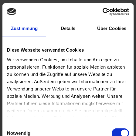
Zustimmung
Details
Über Cookies
Diese Webseite verwendet Cookies
WIND
Wir verwenden Cookies, um Inhalte und Anzeigen zu
Unsere Windbeteiligung
personalisieren, Funktionen für soziale Medien anbieten
zu können und die Zugriffe auf unsere Website zu
analysieren. Außerdem geben wir Informationen zu Ihrer
Über die letzten Jahre hat Lacuna in
Zusammenarbeit mit FRONTERIS einige
Verwendung unserer Website an unsere Partner für
Windbeteiligungen projektiert, gebaut und
soziale Medien, Werbung und Analysen weiter. Unsere
vertrieben.
Partner führen diese Informationen möglicherweise mit
weiteren Daten zusammen, die Sie ihnen bereitgestellt
haben oder die sie im Rahmen Ihrer Nutzung der Dienste
ZU UNSEREN WIN
gesammelt haben. Sie geben Einwilligung zu unseren
Einwilligungsauswahl
Cookies, wenn Sie unsere Webseite weiterhin nutzen.
Notwendig