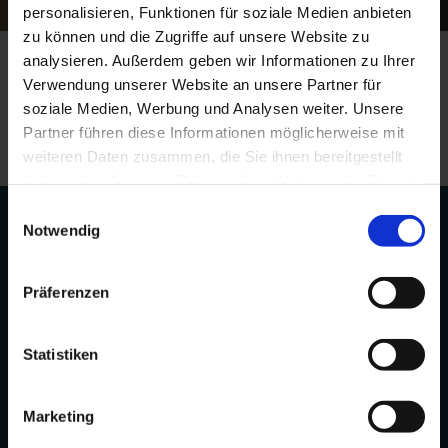
personalisieren, Funktionen für soziale Medien anbieten
Diese Seite befindet sich im Aufbau.
zu können und die Zugriffe auf unsere Website zu
analysieren. Außerdem geben wir Informationen zu Ihrer
Verwendung unserer Website an unsere Partner für
soziale Medien, Werbung und Analysen weiter. Unsere
Partner führen diese Informationen möglicherweise mit
weiteren Daten zusammen, die Sie ihnen bereitgestellt
haben oder die sie im Rahmen Ihrer Nutzung der Dienste
gesammelt haben. Sie geben Einwilligung zu unseren
Einwilligungsauswahl
Cookies, wenn Sie unsere Webseite weiterhin nutzen.
Notwendig
COMPANY
News
Präferenzen
REAL ASSETS
FONDS
Statistiken
Global Health Plus
Marketing
Customer Portal